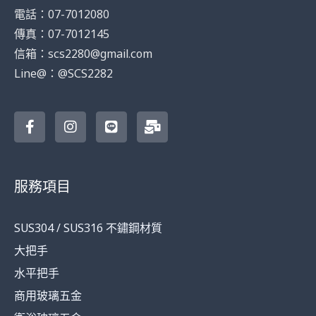
電話：07-7012080
傳真：07-7012145
信箱：scs2280@gmail.com
Line@：@SCS2282
F
I
L
M
a
n
i
a
c
s
n
i
e
t
e
l
b
a
-
o
g
b
服務項目
o
r
u
k
a
l
-
m
k
SUS304 / SUS316 不鏽鋼材質
f
大把手
水平把手
商用玻璃五金