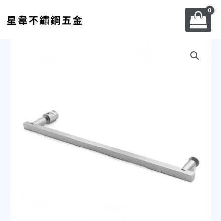
跳
至
主
要
不
內
鏽
容
鋼
單
桿
毛
巾
架-
GE019
數
量