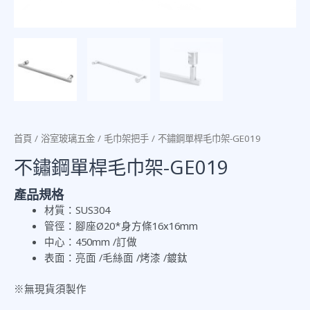
首頁
/
浴室玻璃五金
/
毛巾架把手
/ 不鏽鋼單桿毛巾架-GE019
不鏽鋼單桿毛巾架-GE019
產品規格
材質：SUS304
管徑：腳座Ø
20*
身
方條16x16mm
中心：450mm /訂做
表面：亮面 /毛絲面 /烤漆 /鍍鈦
※無現貨須製作