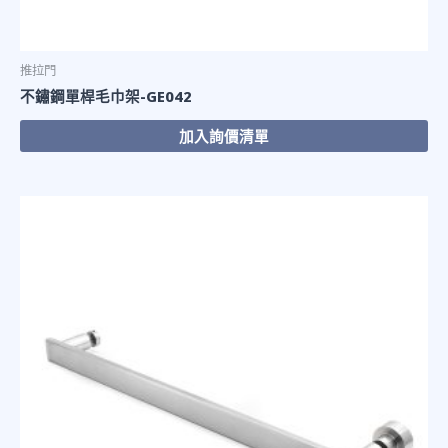
推拉門
不鏽鋼單桿毛巾架-GE042
加入詢價清單