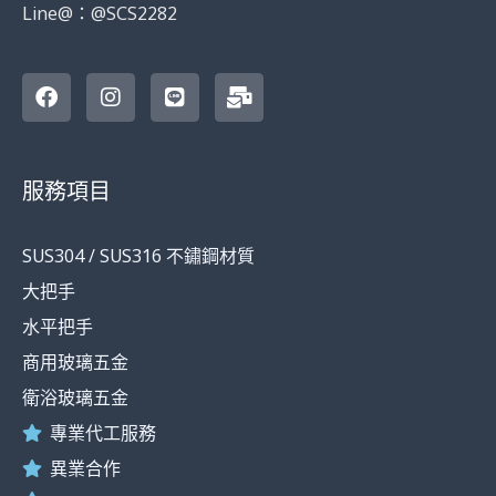
Line@：@SCS2282
F
I
L
M
a
n
i
a
c
s
n
i
e
t
e
l
b
a
-
o
g
b
服務項目
o
r
u
k
a
l
-
m
k
SUS304 / SUS316 不鏽鋼材質
f
大把手
水平把手
商用玻璃五金
衛浴玻璃五金
專業代工服務
異業合作