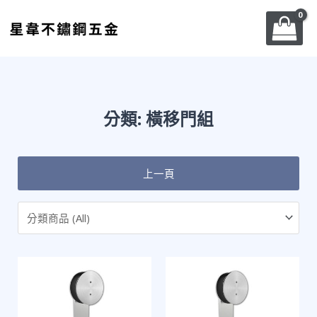
跳
至
主
要
內
容
分類: 橫移門組
上一頁