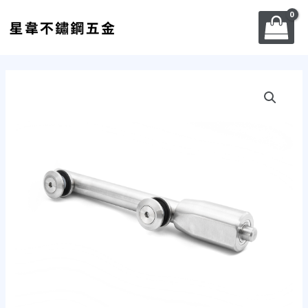
跳
至
主
要
內
天
容
鉸
鍊-
PS01
數
量