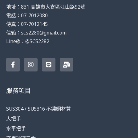
地址：831 高雄市大寮區江山路92號
電話：07-7012080
傳真：07-7012145
信箱：scs2280@gmail.com
Line@：@SCS2282
F
I
L
M
a
n
i
a
c
s
n
i
e
t
e
l
b
a
-
o
g
b
服務項目
o
r
u
k
a
l
-
m
k
SUS304 / SUS316 不鏽鋼材質
f
大把手
水平把手