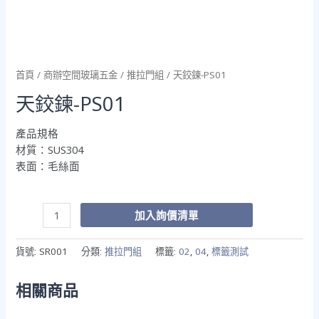
首頁
/
商辦空間玻璃五金
/
推拉門組
/ 天鉸鍊-PS01
天鉸鍊-PS01
產品規格
材質：SUS304
表面：毛絲面
加入詢價清單
貨號:
SR001
分類:
推拉門組
標籤:
02
,
04
,
標籤測試
相關商品