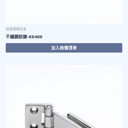
浴室玻璃五金
不鏽鋼鉸鍊-KD400
加入詢價清單