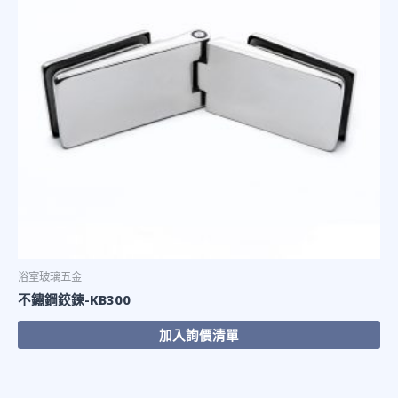
浴室玻璃五金
不鏽鋼鉸鍊-KB300
加入詢價清單