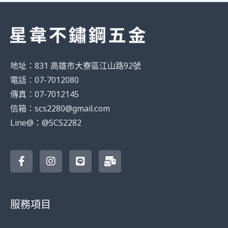
地址：831 高雄市大寮區江山路92號
電話：07-7012080
傳真：07-7012145
信箱：scs2280@gmail.com
Line@：@SCS2282
F
I
L
M
a
n
i
a
c
s
n
i
e
t
e
l
b
a
-
o
g
b
服務項目
o
r
u
k
a
l
-
m
k