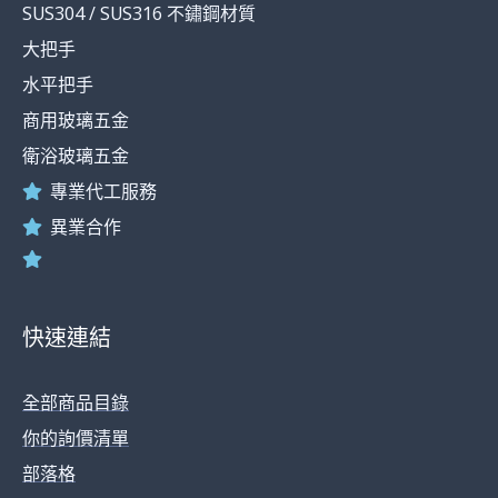
SUS304 / SUS316 不鏽鋼材質
f
大把手
水平把手
商用玻璃五金
衛浴玻璃五金
專業代工服務
異業合作
快速連結
全部商品目錄
你的詢價清單
部落格