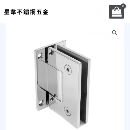
跳
至
主
要
不
內
鏽
容
鋼
鉸
鍊-
KQ001
數
量