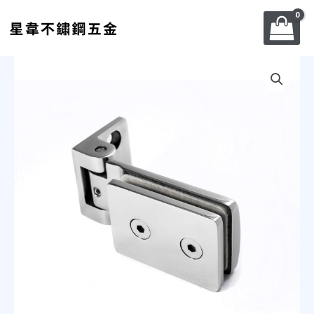
跳
至
主
要
不
內
鏽
容
鋼
鉸
鍊-
自
由
鉸
鍊-
KA109
數
量