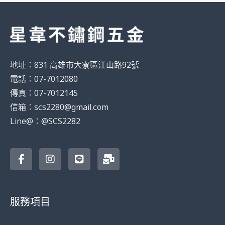
地址：831 高雄市大寮區江山路92號
電話：07-7012080
傳真：07-7012145
信箱：scs2280@gmail.com
Line@：@SCS2282
F
I
L
M
a
n
i
a
c
s
n
i
e
t
e
l
b
a
-
o
g
b
服務項目
o
r
u
k
a
l
-
m
k