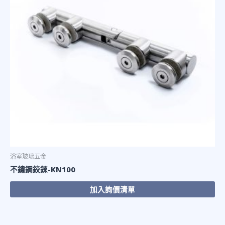
浴室玻璃五金
不鏽鋼鉸鍊-KN100
加入詢價清單