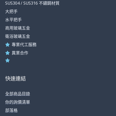
SUS304 / SUS316 不鏽鋼材質
f
大把手
水平把手
商用玻璃五金
衛浴玻璃五金
專業代工服務
異業合作
快速連結
全部商品目錄
你的詢價清單
部落格